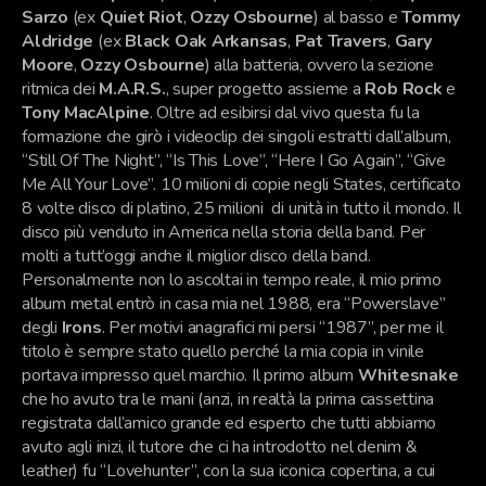
Sarzo
(ex
Quiet Riot
,
Ozzy Osbourne
) al basso e
Tommy
Aldridge
(ex
Black Oak Arkansas
,
Pat Travers
,
Gary
Moore
,
Ozzy Osbourne
) alla batteria, ovvero la sezione
ritmica dei
M.A.R.S.
, super progetto assieme a
Rob Rock
e
Tony MacAlpine
. Oltre ad esibirsi dal vivo questa fu la
formazione che girò i videoclip dei singoli estratti dall’album,
“Still Of The Night”, “Is This Love”, “Here I Go Again”, “Give
Me All Your Love”. 10 milioni di copie negli States, certificato
8 volte disco di platino, 25 milioni di unità in tutto il mondo. Il
disco più venduto in America nella storia della band. Per
molti a tutt’oggi anche il miglior disco della band.
Personalmente non lo ascoltai in tempo reale, il mio primo
album metal entrò in casa mia nel 1988, era “Powerslave”
degli
Irons
. Per motivi anagrafici mi persi “1987”, per me il
titolo è sempre stato quello perché la mia copia in vinile
portava impresso quel marchio. Il primo album
Whitesnake
che ho avuto tra le mani (anzi, in realtà la prima cassettina
registrata dall’amico grande ed esperto che tutti abbiamo
avuto agli inizi, il tutore che ci ha introdotto nel denim &
leather) fu “Lovehunter”, con la sua iconica copertina, a cui