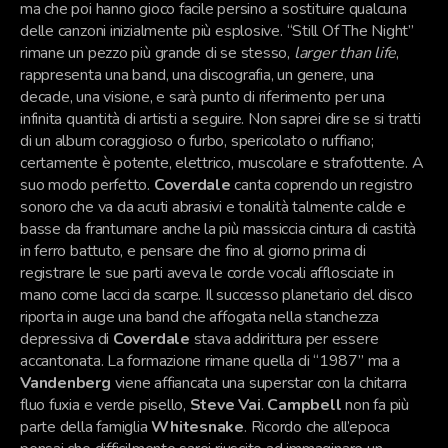
ma che poi hanno gioco facile persino a sostituire qualcuna
delle canzoni inizialmente più esplosive. “Still Of The Night”
rimane un pezzo più grande di se stesso,
larger than life
,
rappresenta una band, una discografia, un genere, una
decade, una visione, e sarà punto di riferimento per una
infinita quantità di artisti a seguire. Non saprei dire se si tratti
di un album coraggioso o furbo, spericolato o ruffiano;
certamente è potente, elettrico, muscolare e strafottente. A
suo modo perfetto.
Coverdale
canta coprendo un registro
sonoro che va da acuti abrasivi e tonalità talmente calde e
basse da frantumare anche la più massiccia cintura di castità
in ferro battuto, e pensare che fino al giorno prima di
registrare le sue parti aveva le corde vocali afflosciate in
mano come lacci da scarpe. Il successo planetario del disco
riporta in auge una band che affogata nella stanchezza
depressiva di
Coverdale
stava addirittura per essere
accantonata. La formazione rimane quella di “1987” ma a
Vandenberg
viene affiancata una superstar con la chitarra
fluo fuxia e verde pisello,
Steve Vai
.
Campbell
non fa più
parte della famiglia
Whitesnake
. Ricordo che all’epoca