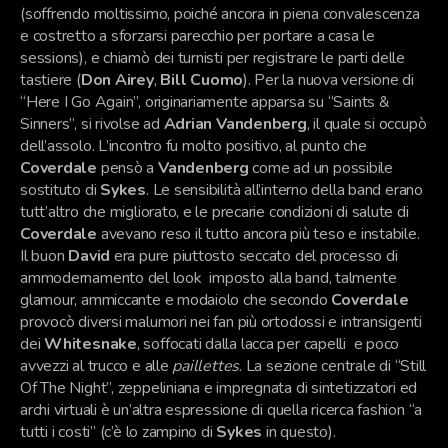
(soffrendo moltissimo, poiché ancora in piena convalescenza
e costretto a sforzarsi parecchio per portare a casa le
sessions), e chiamò dei turnisti per registrare le parti delle
tastiere (
Don Airey
,
Bill Cuomo
). Per la nuova versione di
“Here I Go Again”, originariamente apparsa su “Saints &
Sinners”, si rivolse ad
Adrian Vandenberg
, il quale si occupò
dell’assolo. L’incontro fu molto positivo, al punto che
Coverdale
pensò a
Vandenberg
come ad un possibile
sostituto di
Sykes
. Le sensibilità all’interno della band erano
tutt’altro che migliorato, e le precarie condizioni di salute di
Coverdale
avevano reso il tutto ancora più teso e instabile.
Il buon
David
era pure piuttosto seccato del processo di
ammodernamento del look imposto alla band, talmente
glamour, ammiccante e modaiolo che secondo
Coverdale
provocò diversi malumori nei fan più ortodossi e intransigenti
dei
Whitesnake
, soffocati dalla lacca per capelli e poco
avvezzi al trucco e alle
paillettes
. La sezione centrale di “Still
Of The Night”, zeppeliniana e impregnata di sintetizzatori ed
archi virtuali è un’altra espressione di quella ricerca fashion “a
tutti i costi” (c’è lo zampino di
Sykes
in questo).