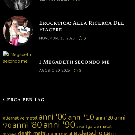
Erocktica: Alla Ricerca Del
Piacere
NOVEMBRE 15, 2025
0
I Megadeth secondo me
AGOSTO 20, 2025
0
Cerca per Tag
anni '00
anni '10
anni
anni '20
alternative metal
anni '90
anni '80
'70
avantgarde metal
elderschoice
death metal
doom metal
epic
darkwave