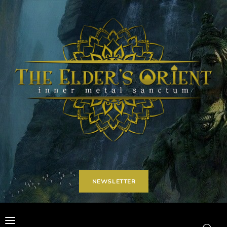
Home
Articoli
Carriere
Spot on
Contatti
NEWSLETTER