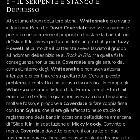
1 – Il Serpente è Stanco e
Depresso
Al settimo album della loro storia i
Whitesnake
ci arrivano
in frantumi. Pare che
David Coverdale
avesse seriamente
preso in considerazione il proposito di disfare la band, il tour
di “Slide It In” aveva portato in dote un po’ di litigi con
Cozy
Powell
, al punto che il batterista aveva lasciato il gruppo
all’indomani dell’esibizione al
Rock In Rio
. Ma quella fu la
conseguenza non la causa,
Coverdale
era già saturo del
clima all’interno degli
Whitesnake
e non aveva alcuna
intenzione di continuare su quella rotta. C’era un piccolo
problema, il contratto con la casa discografica. In Europa gli
Whitesnake
erano distribuiti da Emi ma per gli Stati Uniti
erano sotto Geffen, la quale non aveva alcuna intenzione di
mollare l’osso, e propose a
Coverdale
di fare coppia fissa
con
John Sykes
, che si era già affacciato nello studio di
registrazione della band in occasione dell’edizione americana
di “Slide It In”, in sostituzione di
Micky Moody
. Convinto o
meno,
Coverdale
dovette onorare il contratto e i due
trasferirono baracca, burattini e casse di alcol in Francia, a Le