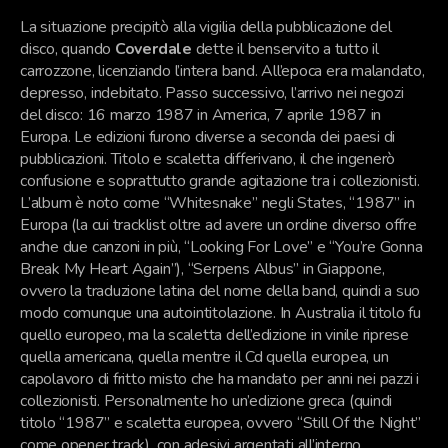
La situazione precipitò alla vigilia della pubblicazione del
disco, quando
Coverdale
dette il benservito a tutto il
carrozzone, licenziando l’intera band. All’epoca era malandato,
depresso, indebitato. Passo successivo, l’arrivo nei negozi
del disco: 16 marzo 1987 in America, 7 aprile 1987 in
Europa. Le edizioni furono diverse a seconda dei paesi di
pubblicazioni. Titolo e scaletta differivano, il che ingenerò
confusione e soprattutto grande agitazione tra i collezionisti.
L’album è noto come “Whitesnake” negli States, “1987” in
Europa (la cui tracklist oltre ad avere un ordine diverso offre
anche due canzoni in più, “Looking For Love” e “You’re Gonna
Break My Heart Again”), “Serpens Albus” in Giappone,
ovvero la traduzione latina del nome della band, quindi a suo
modo comunque una autointitolazione. In Australia il titolo fu
quello europeo, ma la scaletta dell’edizione in vinile riprese
quella americana, quella mentre il Cd quella europea, un
capolavoro di fritto misto che ha mandato per anni nei pazzi i
collezionisti. Personalmente ho un’edizione greca (quindi
titolo “1987” e scaletta europea, ovvero “Still Of the Night”
come opener track), con adesivi argentati all’interno.