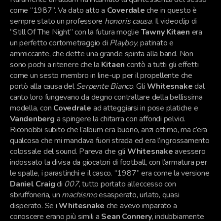
come “1987”. Va dato atto a
Coverdale
che in questo è
sempre stato un professore
honoris causa
. Il videoclip di
“Still Of The Night” con la futura moglie
Tawny Kitaen
era
un perfetto cortometraggio di
Playboy
, patinato e
ammiccante, che dette una grande spinta alla band. Non
sono pochi a ritenere che la
Kitaen
contò a tutti gli effetti
come un sesto membro in line-up per il propellente che
portò alla causa del
Serpente Bianco
. Gli
Whitesnake
dal
canto loro fungevano da degno contraltare della bellissima
modella, con
Covedrale
ad atteggiarsi in pose platiche e
Vandenberg
a spingere la chitarra con affondi pelvici.
Riconobbi subito che l’album era buono, anzi ottimo, ma c’era
qualcosa che mi mandava fuori strada ed era l’ingrossamento
colossale del sound. Pareva che gli
Whitesnake
avessero
indossato la divisa da giocatori di football, con l’armatura per
le spalle, i parastinchi e il casco. “1987” era come la versione
Daniel Craig
di
007
, tutto portato all’eccesso con
sbruffoneria, un
machismo
esasperato, urlato, quasi
disperato. Se i
Whitesnake
che avevo imparato a
conoscere erano più simili a
Sean Connery
, indubbiamente