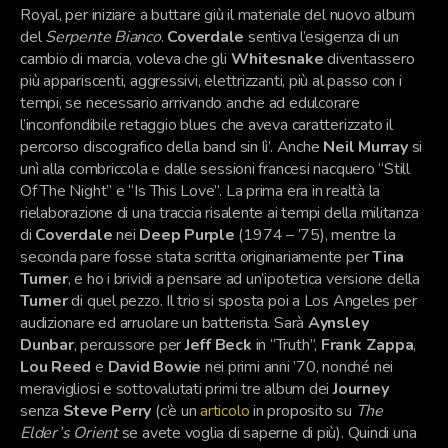
Royal, per iniziare a buttare giù il materiale del nuovo album
del
Serpente Bianco
.
Coverdale
sentiva l’esigenza di un
cambio di marcia, voleva che gli
Whitesnake
diventassero
più appariscenti, aggressivi, elettrizzanti, più al passo con i
tempi, se necessario arrivando anche ad edulcorare
l’inconfondibile retaggio blues che aveva caratterizzato il
percorso discografico della band sin lì’. Anche
Neil Murray
si
unì alla combriccola e dalle sessioni francesi nacquero “Still
Of The Night” e “Is This Love”. La prima era in realtà la
rielaborazione di una traccia risalente ai tempi della militanza
di
Coverdale
nei
Deep Purple
(1974 – ’75), mentre la
seconda pare fosse stata scritta originariamente per
Tina
Turner
, e ho i brividi a pensare ad un’ipotetica versione della
Turner
di quel pezzo. Il trio si sposta poi a Los Angeles per
audizionare ed arruolare un batterista. Sarà
Aynsley
Dunbar
, percussore per
Jeff Beck
in “Truth”,
Frank Zappa
,
Lou Reed
e
David Bowie
nei primi anni ’70, nonché nei
meravigliosi e sottovalutati primi tre album dei
Journey
senza
Steve Perry
(c’è un
articolo
in proposito su
The
Elder’s Orient
se avete voglia di saperne di più). Quindi una