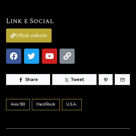
Link e Social
Official website
Share
Tweet
Anni '80
Hard Rock
U.s.a.