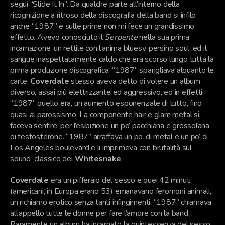
seguì “Slide It In”. Da qualche parte all’interno della
ricognizione a ritroso della discografia della band si infilò
anche “1987” e sulle prime non mi fece un grandissimo
effetto. Avevo conosciuto il
Serpente
nella sua prima
incarnazione, un rettile con l’anima bluesy, persino soul, ed il
sangue inaspettatamente caldo che era scorso lungo tutta la
prima produzione discografica. “1987” sparigliava alquanto le
carte.
Coverdale
stesso aveva detto di volere un album
diverso, assai più elettrizzante ed aggressivo, ed in effetti
“1987” quello era, un aumento esponenziale di tutto, fino
quasi al parossismo. La componente hair e glam metal si
faceva sentire, per l’esibizione un po’ pacchiana e grossolana
di testosterone. “1987” arraffava un po’ di metal e un po’ di
Los Angeles boulevard e li imprimeva con brutalità sul
sound classico dei
Whitesnake
.
Coverdale
era un pifferaio del sesso e quei 42 minuti
(americani, in Europa erano 53) emanavano feromoni animali,
un richiamo erotico senza tanti infingimenti. “1987” chiamava
all’appello tutte le donne per fare l’amore con la band.
Raramente un album ha incarnato la quintessenza del sesso