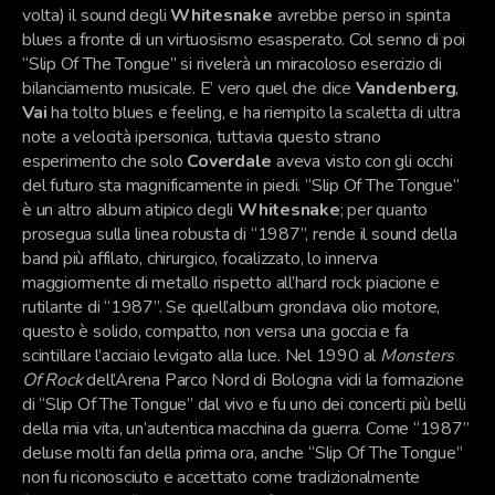
volta) il sound degli
Whitesnake
avrebbe perso in spinta
blues a fronte di un virtuosismo esasperato. Col senno di poi
“Slip Of The Tongue” si rivelerà un miracoloso esercizio di
bilanciamento musicale. E’ vero quel che dice
Vandenberg
,
Vai
ha tolto blues e feeling, e ha riempito la scaletta di ultra
note a velocità ipersonica, tuttavia questo strano
esperimento che solo
Coverdale
aveva visto con gli occhi
del futuro sta magnificamente in piedi. “Slip Of The Tongue”
è un altro album atipico degli
Whitesnake
; per quanto
prosegua sulla linea robusta di “1987”, rende il sound della
band più affilato, chirurgico, focalizzato, lo innerva
maggiormente di metallo rispetto all’hard rock piacione e
rutilante di “1987”. Se quell’album grondava olio motore,
questo è solido, compatto, non versa una goccia e fa
scintillare l’acciaio levigato alla luce. Nel 1990 al
Monsters
Of Rock
dell’Arena Parco Nord di Bologna vidi la formazione
di “Slip Of The Tongue” dal vivo e fu uno dei concerti più belli
della mia vita, un’autentica macchina da guerra. Come “1987”
deluse molti fan della prima ora, anche “Slip Of The Tongue”
non fu riconosciuto e accettato come tradizionalmente