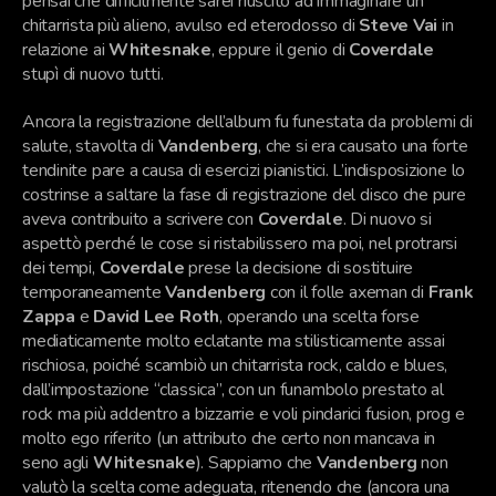
pensai che difficilmente sarei riuscito ad immaginare un
chitarrista più alieno, avulso ed eterodosso di
Steve Vai
in
relazione ai
Whitesnake
, eppure il genio di
Coverdale
stupì di nuovo tutti.
Ancora la registrazione dell’album fu funestata da problemi di
salute, stavolta di
Vandenberg
, che si era causato una forte
tendinite pare a causa di esercizi pianistici. L’indisposizione lo
costrinse a saltare la fase di registrazione del disco che pure
aveva contribuito a scrivere con
Coverdale
. Di nuovo si
aspettò perché le cose si ristabilissero ma poi, nel protrarsi
dei tempi,
Coverdale
prese la decisione di sostituire
temporaneamente
Vandenberg
con il folle axeman di
Frank
Zappa
e
David Lee Roth
, operando una scelta forse
mediaticamente molto eclatante ma stilisticamente assai
rischiosa, poiché scambiò un chitarrista rock, caldo e blues,
dall’impostazione “classica”, con un funambolo prestato al
rock ma più addentro a bizzarrie e voli pindarici fusion, prog e
molto ego riferito (un attributo che certo non mancava in
seno agli
Whitesnake
). Sappiamo che
Vandenberg
non
valutò la scelta come adeguata, ritenendo che (ancora una