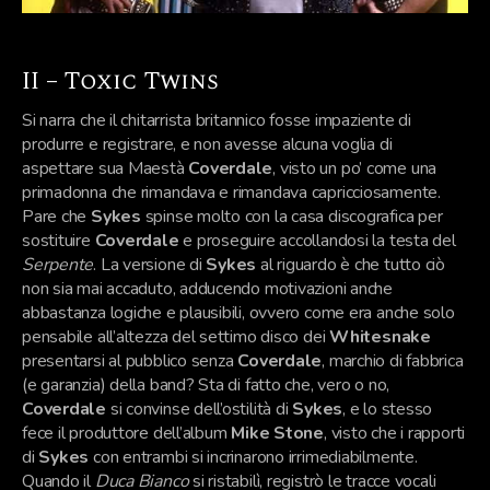
II – Toxic Twins
Si narra che il chitarrista britannico fosse impaziente di
produrre e registrare, e non avesse alcuna voglia di
aspettare sua Maestà
Coverdale
, visto un po’ come una
primadonna che rimandava e rimandava capricciosamente.
Pare che
Sykes
spinse molto con la casa discografica per
sostituire
Coverdale
e proseguire accollandosi la testa del
Serpente
. La versione di
Sykes
al riguardo è che tutto ciò
non sia mai accaduto, adducendo motivazioni anche
abbastanza logiche e plausibili, ovvero come era anche solo
pensabile all’altezza del settimo disco dei
Whitesnake
presentarsi al pubblico senza
Coverdale
, marchio di fabbrica
(e garanzia) della band? Sta di fatto che, vero o no,
Coverdale
si convinse dell’ostilità di
Sykes
, e lo stesso
fece il produttore dell’album
Mike Stone
, visto che i rapporti
di
Sykes
con entrambi si incrinarono irrimediabilmente.
Quando il
Duca Bianco
si ristabilì, registrò le tracce vocali