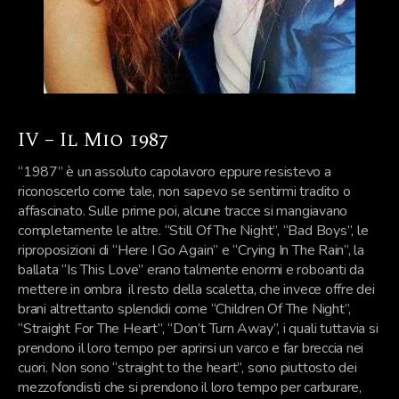
IV – Il Mio 1987
“1987” è un assoluto capolavoro eppure resistevo a
riconoscerlo come tale, non sapevo se sentirmi tradito o
affascinato. Sulle prime poi, alcune tracce si mangiavano
completamente le altre. “Still Of The Night”, “Bad Boys”, le
riproposizioni di “Here I Go Again” e “Crying In The Rain”, la
ballata “Is This Love” erano talmente enormi e roboanti da
mettere in ombra il resto della scaletta, che invece offre dei
brani altrettanto splendidi come “Children Of The Night”,
“Straight For The Heart”, “Don’t Turn Away”, i quali tuttavia si
prendono il loro tempo per aprirsi un varco e far breccia nei
cuori. Non sono “straight to the heart”, sono piuttosto dei
mezzofondisti che si prendono il loro tempo per carburare,