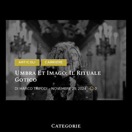
ARTICOLI
CARRIERE
Umbra Et Imago: Il Rituale
Gotico
DI
MARCO TRIPODI
NOVEMBRE 29, 2024
0
Categorie