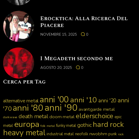
Erocktica: Alla Ricerca Del
Piacere
NOVEMBRE 15, 2025
0
I Megadeth secondo me
AGOSTO 20, 2025
0
Cerca per Tag
anni '00
anni '10
anni
anni '20
alternative metal
anni '90
anni '80
'70
avantgarde metal
elderschoice
death metal
doom metal
epic
darkwave
europa
hard rock
gothic
metal
funky metal
folk metal
heavy metal
nwobhm
industrial metal
neofolk
punk
rock