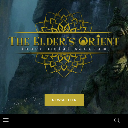
Home
Articoli
Carriere
Spot on
Contatti
NEWSLETTER