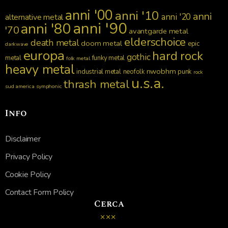
anni '00
anni '10
anni
anni '20
alternative metal
anni '90
anni '80
'70
avantgarde metal
elderschoice
death metal
doom metal
epic
darkwave
europa
hard rock
gothic
metal
funky metal
folk metal
heavy metal
nwobhm
industrial metal
neofolk
punk
rock
u.s.a.
thrash metal
sud america
symphonic
Info
Disclaimer
Privacy Policy
Cookie Policy
Contact Form Policy
Cerca