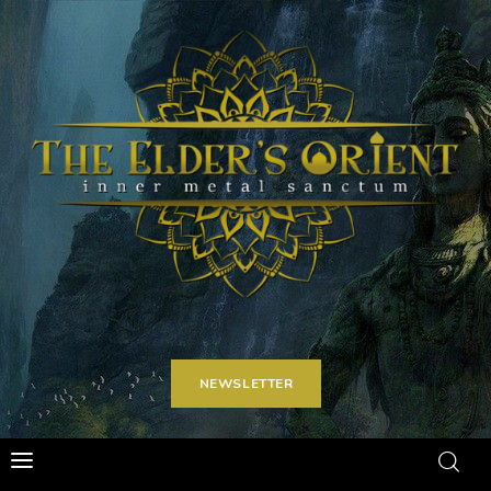
Home
Articoli
Carriere
Spot on
Contatti
NEWSLETTER