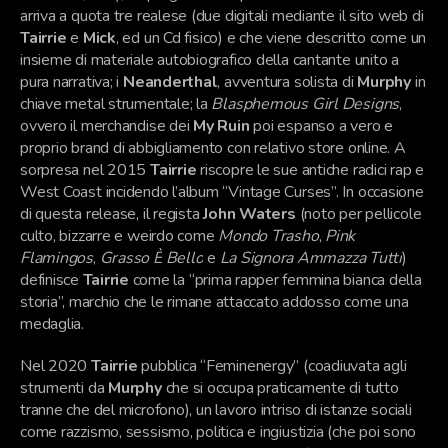
arriva a quota tre realese (due digitali mediante il sito web di
Tairrie
e
Mick
, ed un Cd fisico) e che viene descritto come un
insieme di materiale autobiografico della cantante unito a
pura narrativa; i
Neanderthal
, avventura solista di
Murphy
in
chiave metal strumentale; la
Blasphemous Girl Designs
,
ovvero il merchandise dei
My Ruin
poi espanso a vero e
proprio brand di abbigliamento con relativo store online. A
sorpresa nel 2015
Tairrie
riscopre le sue antiche radici rap e
West Coast incidendo l’album “Vintage Curses”. In occasione
di questa release, il regista
John Waters
(noto per pellicole
culto, bizzarre e weirdo come
Mondo Trasho
,
Pink
Flamingos
,
Grasso
È
Bello
e
La Signora Ammazza Tutti
)
definisce
Tairrie
come la “prima rapper femmina bianca della
storia”, marchio che le rimane attaccato addosso come una
medaglia.
Nel 2020
Tairrie
pubblica “Feminenergy” (coadiuvata agli
strumenti da
Murphy
che si occupa praticamente di tutto
tranne che del microfono), un lavoro intriso di istanze sociali
come razzismo, sessismo, politica e ingiustizia (che poi sono