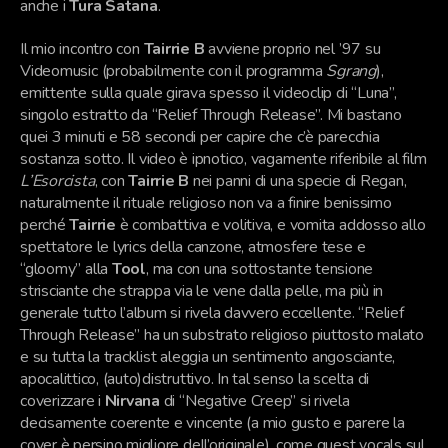
anche i
Tura Satana
.
Il mio incontro con
Tairrie B
avviene proprio nel ’97 su
Videomusic (probabilmente con il programma
Sgrang
),
emittente sulla quale girava spesso il videoclip di “Luna”,
singolo estratto da “Relief Through Release”. Mi bastano
quei 3 minuti e 58 secondi per capire che c’è parecchia
sostanza sotto. Il video è ipnotico, vagamente riferibile al film
L’Esorcista
, con
Tairrie B
nei panni di una specie di Regan,
naturalmente il rituale religioso non va a finire benissimo
perché
Tairrie
è combattiva e volitiva, e vomita addosso allo
spettatore le lyrics della canzone, atmosfere tese e
“gloomy” alla
Tool
, ma con una
sottostante
tensione
strisciante che strappa via le vene dalla pelle, ma più in
generale tutto l’album si rivela davvero eccellente. “Relief
Through Release” ha un substrato religioso piuttosto malato
e su tutta la tracklist aleggia un sentimento angosciante,
apocalittico, (auto)distruttivo. In tal senso la scelta di
coverizzare i
Nirvana
di “Negative Creep” si rivela
decisamente coerente e vincente (a mio gusto e parere la
cover è persino migliore dell’originale), come guest vocals sul