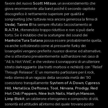
favore del nuovo
Scott Mitsuo
, un avvicendamento che
giova enormemente alla band poiché il secondo capitolo
discografico è nettamente superiore per qualità e
songrwriting (che tuttavia reca ancora generosa la firma di
Ueda
).
Tairrie B
ha sempre rifiutato l’accostamento ai
R.A.T.M.
, ritenendolo troppo riduttivo e non si può darle
torto. Se è indubbio che la scaturigine del sound dei
Manhole
/
Tura Satana
possa essere probabilmente quella,
va anche sottolineato come al pressante funky dei
losangelini vengano preferite
nuance
diverse ed alternative,
che si attestano prevalentemente sull’hardcore nel caso di
“All Is Not Well”, e che vedono il sovrapporsi di un ulteriore
strato darkeggiante (dai tratti morbosi e nichilisti) con “Relief
Through Release”. E’ un momento particolare per il rock,
nello stereo di un ragazzo della seconda metà dei ’90
coesistono tranquillamente
System of A Down
,
Cypress
Hill
,
Metallica
,
Deftones
,
Tool
,
Nirvana
,
Prodigy
,
Red
Hot Chili Peppers
,
Nine Inch Nails
,
Marilyn Manson
,
Limp Bizkit
, un calderone eterogeneo e composito di stili,
sonorità ed attitudini all’interno del quale trovano posto