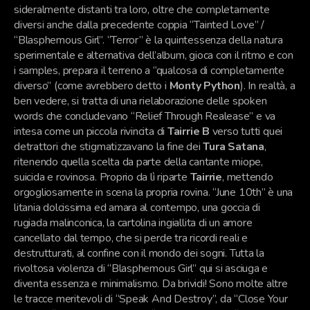
sideralmente distanti tra loro, oltre che completamente
diversi anche dalla precedente coppia “Tainted Love” /
“Blasphemous Girl”. “Terror” è la quintessenza della natura
sperimentale e alternativa dell’album, gioca con il ritmo e con
i samples, prepara il terreno a “qualcosa di completamente
diverso” (come avrebbero detto i
Monty Python
). In realtà, a
ben vedere, si tratta di una rielaborazione delle spoken
words che concludevano “Relief Through Realease” e va
intesa come un piccola rivincita di
Tairrie B
verso tutti quei
detrattori che stigmatizzavano la fine dei
Tura Satana
,
ritenendo quella scelta da parte della cantante miope,
suicida e rovinosa. Proprio da lì riparte
Tairrie
, mettendo
orgogliosamente in scena la propria rovina. “June 10th” è una
litania dolcissima ed amara al contempo, una goccia di
rugiada malinconica, la cartolina ingiallita di un amore
cancellato dal tempo, che si perde tra ricordi reali e
destrutturati, al confine con il mondo dei sogni. Tutta la
rivoltosa violenza di “Blasphemous Girl” qui si asciuga e
diventa essenza e minimalismo. Da brividi! Sono molte altre
le tracce meritevoli di “Speak And Destroy”, da “Close Your