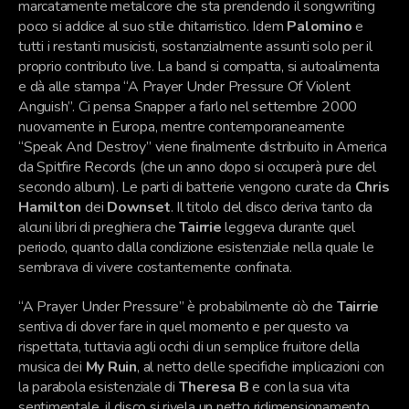
marcatamente metalcore che sta prendendo il songwriting
poco si addice al suo stile chitarristico. Idem
Palomino
e
tutti i restanti musicisti, sostanzialmente assunti solo per il
proprio contributo live. La band si compatta, si autoalimenta
e dà alle stampa “A Prayer Under Pressure Of Violent
Anguish”. Ci pensa Snapper a farlo nel settembre 2000
nuovamente in Europa, mentre contemporaneamente
“Speak And Destroy” viene finalmente distribuito in America
da Spitfire Records (che un anno dopo si occuperà pure del
secondo album). Le parti di batterie vengono curate da
Chris
Hamilton
dei
Downset
. Il titolo del disco deriva tanto da
alcuni libri di preghiera che
Tairrie
leggeva durante quel
periodo, quanto dalla condizione esistenziale nella quale le
sembrava di vivere costantemente confinata.
“A Prayer Under Pressure” è probabilmente ciò che
Tairrie
sentiva di dover fare in quel momento e per questo va
rispettata, tuttavia agli occhi di un semplice fruitore della
musica dei
My Ruin
, al netto delle specifiche implicazioni con
la parabola esistenziale di
Theresa B
e con la sua vita
sentimentale, il disco si rivela un netto ridimensionamento