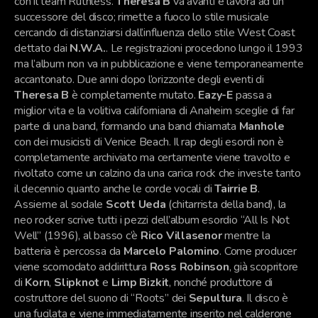
con il team Ruthless.
Theresa B
va avanti e lavora ad un
successore del disco; rimette a fuoco lo stile musicale
cercando di distanziarsi dall’influenza dello stile West Coast
dettato dai
N.W.A.
. Le registrazioni procedono lungo il 1993
ma l’album non va in pubblicazione e viene temporaneamente
accantonato. Due anni dopo l’orizzonte degli eventi di
Theresa B
è completamente mutato.
Eazy-E
passa a
miglior vita e la volitiva californiana di Anaheim sceglie di far
parte di una band, formando una band chiamata
Manhole
con dei musicisti di Venice Beach. Il rap degli esordi non è
completamente archiviato ma certamente viene travolto e
rivoltato come un calzino da una carica rock che investe tanto
il decennio quanto anche le corde vocali di
Tairrie B
.
Assieme al sodale
Scott Ueda
(chitarrista della band), la
neo rocker scrive tutti i pezzi dell’album esordio “All Is Not
Well” (1996), al basso c’è
Rico Villasenor
mentre la
batteria è percossa da
Marcelo Palomino
. Come producer
viene scomodato addirittura
Ross Robinson
, già scopritore
di
Korn
,
Slipknot
e
Limp Bizkit
, nonché produttore di
costruttore del suono di “Roots” dei
Sepultura
. Il disco è
una fucilata e viene immediatamente inserito nel calderone