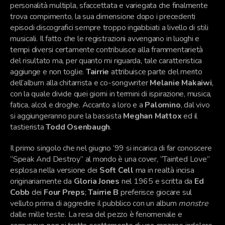
personalità multipla, sfaccettata e variegata che finalmente
trova compimento, la sua dimensione dopo i precedenti
episodi discografici sempre troppo ingabbiati a livello di stili
musicali. Il fatto che le registrazioni avvengano in luoghi e
tempi diversi certamente contribuisce alla frammentarietà
del risultato ma, per quanto mi riguarda, tale caratteristica
aggiunge e non toglie.
Tairrie
attribuisce parte del merito
dell’album alla chitarrista e co-songwriter
Melanie Makaiwi
,
con la quale divide quei giorni in termini di ispirazione, musica,
fatica, alcol e droghe. Accanto a loro e a
Palomino
, dal vivo
si aggiungeranno pure la bassista
Meghan Mattox
ed il
tastierista
Todd Osenbaugh
.
Il primo singolo che nel giugno ’99 si incarica di far conoscere
“Speak And Destroy” al mondo è una cover, “Tainted Love”
esplosa nella versione dei
Soft Cell
ma in realtà incisa
originariamente da
Gloria Jones
nel 1965 e scritta da
Ed
Cobb
dei
Four Preps
;
Tairrie B
preferisce giocare sul
velluto prima di aggredire il pubblico con un album
monstre
dalle mille teste. La resa del pezzo è fenomenale e