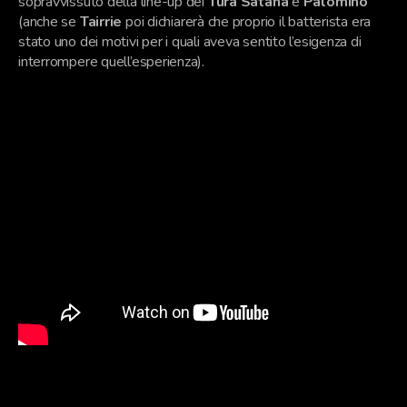
sopravvissuto della line-up dei
Tura Satana
è
Palomino
(anche se
Tairrie
poi dichiarerà che proprio il batterista era
stato uno dei motivi per i quali aveva sentito l’esigenza di
interrompere quell’esperienza).