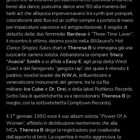
bensì alla dance, purissima dance anni ’80 alla maniera dei
tanti act che all’epoca imperversavano tra synth iper pompati,
coloratissimi abiti fluo ed un coiffer sempre a portata di mano
per impalcature vaporose ed antigravitazionali. Il singolo di
debutto delle duo femminile
Bardeux
è “Three-Time Lover”,
il riscontro è ottimo, decimo posto nella
Billboard’s Hot
Dance Singles Sales
chart e
Theresa B
si immagina già una
luccicante carriera solista. Abbandona la compare
Stacy
“Acacia” Smith
e si affida a
Eazy-E
, agit prop della West
Coast e del famigerato “gangsta rap”, del quale è ritenuto il
padrino, nonché leader dei
N.W.A.
(influentissimi e
veneratissimi monumenti del genere, tra le cui fila
militano
Ice Cube
e
Dr. Dre
) e della label Ruthless Records.
Sotto l’ala di quell’etichetta va a riposizionarsi
Theresa B
(o
meglio, con la sottoetichetta Comptown Records).
Il 1° gennaio 1990 esce il suo album solista “Power Of A
Woman”, affidato in distribuzione nientemeno che alla
MCA.
Theresa B
dirige le registrazioni, pur coadiuvata
dall’apporto di terzi. La copertina è molto aggressiva, la