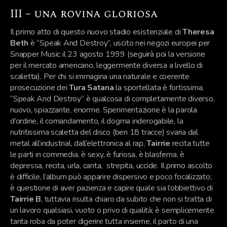
III – una rovina gloriosa
Il primo atto di questo nuovo stadio esistenziale di
Theresa
Beth
è “Speak And Destroy”, uscito nei negozi europei per
Snapper Music il 23 agosto 1999 (seguirà poi la versione
per il mercato americano, leggermente diversa a livello di
scaletta). Per chi si immagina una naturale e coerente
prosecuzione dei
Tura Satana
la sportellata è fortissima,
“Speak And Destroy” è qualcosa di completamente diverso,
nuovo, spiazzante, enorme. Sperimentazione è la parola
d’ordine, il comandamento, il dogma inderogabile, la
nutritissima scaletta del disco (ben 18 tracce) svaria dal
metal all’industrial, dall’elettronica al rap,
Tairrie
recita tutte
le parti in commedia, è sexy, è furiosa, è blasfema, è
depressa, recita, urla, canta, strepita, uccide. Il primo ascolto
è difficile, l’album può apparire dispersivo e poco focalizzato;
è questione di aver pazienza e capire quale sia l’obbiettivo di
Tairrie B
, tuttavia risulta chiaro da subito che non si tratta di
un lavoro qualsiasi, vuoto o privo di qualità; è semplicemente
tanta roba da poter digerire tutta insieme, il parto di una