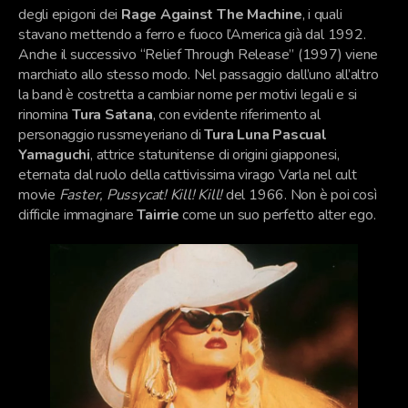
degli epigoni dei
Rage Against The Machine
, i quali
stavano mettendo a ferro e fuoco l’America già dal 1992.
Anche il successivo “Relief Through Release” (1997) viene
marchiato allo stesso modo. Nel passaggio dall’uno all’altro
la band è costretta a cambiar nome per motivi legali e si
rinomina
Tura Satana
, con evidente riferimento al
personaggio russmeyeriano di
Tura Luna Pascual
Yamaguchi
, attrice statunitense di origini giapponesi,
eternata dal ruolo della cattivissima virago Varla nel cult
movie
Faster, Pussycat! Kill! Kill!
del 1966. Non è poi così
difficile immaginare
Tairrie
come un suo perfetto alter ego.