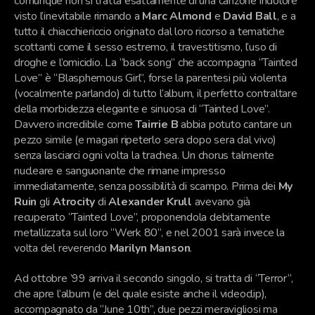
comunque non si tratta esattamente di una canzone indolore
visto l’inevitabile rimando a
Marc Almond
e
David Ball
, e a
tutto il chiacchiericcio originato dal loro ricorso a tematiche
scottanti come il sesso estremo, il travestitismo, l’uso di
droghe e l’omicidio. La “back song” che accompagna “Tainted
Love” è “Blasphemous Girl”, forse la parentesi più violenta
(vocalmente parlando) di tutto l’album, il perfetto contraltare
della morbidezza elegante e sinuosa di “Tainted Love”.
Davvero incredibile come
Tairrie B
abbia potuto cantare un
pezzo simile (e magari ripeterlo sera dopo sera dal vivo)
senza lasciarci ogni volta la trachea. Un chorus talmente
nucleare e sanguonante che rimane impresso
immediatamente, senza possibilità di scampo. Prima dei
My
Ruin
gli
Atrocity
di
Alexander Krull
avevano già
recuperato “Tainted Love”, proponendola debitamente
metallizzata sul loro “Werk 80”, e nel 2001 sarà invece la
volta del reverendo
Marilyn Manson
.
Ad ottobre ’99 arriva il secondo singolo, si tratta di “Terror”,
che apre l’album (e del quale esiste anche il videoclip),
accompagnato da “June 10th”, due pezzi meravigliosi ma