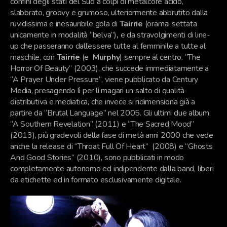
confini degli stati del Sud a colpi di metalcore
acido,
slabbrato,
groovy e grumoso, ulteriormente abbrutito dalla
ruvidissima e inesauribile gola di
Tairrie
(oramai settata
unicamente in modalità “belva”)
,
e da stravolgimenti di line-
up che passeranno dall’essere tutte al femminile a tutte al
maschile, con
Tairrie
(e
Murphy
) sempre al centro. “The
Horror Of Beauty” (2003), che succede immediatamente a
“A Prayer Under Pressure”, viene pubblicato da Century
Media, presagendo lì per lì magari un salto di qualità
distributiva e mediatica, che invece si ridimensiona già a
partire da “Brutal Language” nel 2005. Gli ultimi due album,
“A Southern Revelation” (2011) e “The Sacred Mood”
(2013), più gradevoli della fase di metà anni 2000 che vede
anche la release di “Throat Full Of Heart” (2008) e “Ghosts
And Good Stories” (2010), sono pubblicati in modo
completamente autonomo ed indipendente dalla band, liberi
da etichette ed in formato esclusivamente digitale.