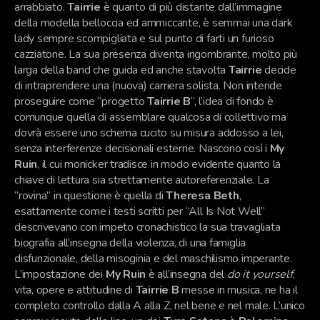
arrabbiato.
Tairrie
è quanto di più distante dall’immagine
della modella belloccia ed ammiccante, è semmai una dark
lady sempre scompigliata e sul punto di farti un furioso
cazziatone. La sua presenza diventa ingombrante, molto più
larga della band che guida ed anche stavolta
Tairrie
decide
di intraprendere una (nuova) carriera solista. Non intende
proseguire come “progetto
Tairrie B
“, l’idea di fondo è
comunque quella di assemblare qualcosa di collettivo ma
dovrà essere uno schema cucito su misura addosso a lei,
senza interferenze decisionali esterne. Nascono così i
My
Ruin
, il cui monicker tradisce in modo evidente quanto la
chiave di lettura sia strettamente autoreferenziale. La
“rovina” in questione è quella di
Theresa Beth
,
esattamente come i testi scritti per “All Is Not Well”
descrivevano con impeto cronachistico la sua travagliata
biografia all’insegna della violenza, di una famiglia
disfunzionale, della misoginia e del maschilismo imperante.
L’impostazione dei
My Ruin
è all’insegna del
do it yourself
,
vita, opere e attitudine di
Tairrie B
messe in musica, ne ha il
completo controllo dalla A alla Z, nel bene e nel male. L’unico