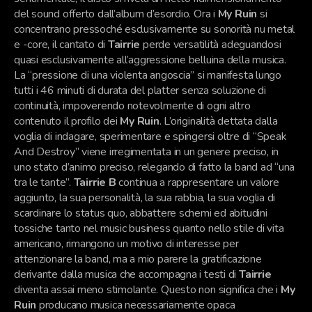
del sound offerto dall’album d’esordio. Ora i
My Ruin
si
concentrano pressoché esclusivamente su sonorità nu metal
e -core, il cantato di
Tairrie
perde versatilità adeguandosi
quasi esclusivamente all’aggressione belluina della musica.
La “pressione di una violenta angoscia” si manifesta lungo
tutti i 46 minuti di durata del platter senza soluzione di
continuità, impoverendo notevolmente di ogni altro
contenuto il profilo dei
My Ruin
. L’originalità dettata dalla
voglia di indagare, sperimentare e spingersi oltre di “Speak
And Destroy” viene irregimentata in un genere preciso, in
uno stato d’animo preciso, relegando di fatto la band ad “una
tra le tante”.
Tairrie B
continua a rappresentare un valore
aggiunto, la sua personalità, la sua rabbia, la sua voglia di
scardinare lo status quo, abbattere schemi ed abitudini
tossiche tanto nel music business quanto nello stile di vita
americano, rimangono un motivo di interesse per
attenzionare la band, ma a mio parere la gratificazione
derivante dalla musica che accompagna i testi di
Tairrie
diventa assai meno stimolante. Questo non significa che i
My
Ruin
producano musica necessariamente opaca