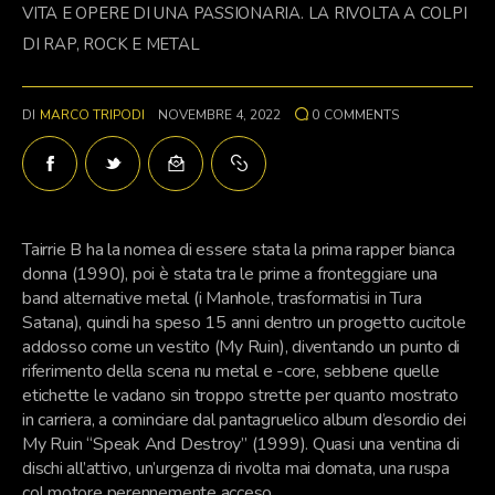
VITA E OPERE DI UNA PASSIONARIA. LA RIVOLTA A COLPI
DI RAP, ROCK E METAL
DI
MARCO TRIPODI
NOVEMBRE 4, 2022
0
COMMENTS
Tairrie B ha la nomea di essere stata la prima rapper bianca
donna (1990), poi è stata tra le prime a fronteggiare una
band alternative metal (i Manhole, trasformatisi in Tura
Satana), quindi ha speso 15 anni dentro un progetto cucitole
addosso come un vestito (My Ruin), diventando un punto di
riferimento della scena nu metal e -core, sebbene quelle
etichette le vadano sin troppo strette per quanto mostrato
in carriera, a cominciare dal pantagruelico album d’esordio dei
My Ruin “Speak And Destroy” (1999). Quasi una ventina di
dischi all’attivo, un’urgenza di rivolta mai domata, una ruspa
col motore perennemente acceso.