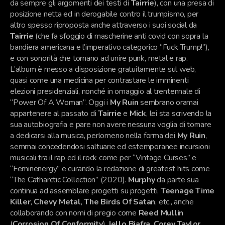
da sempre gli argomenti dei testi di
Tairrie
), con una presa di
posizione netta ed in derogabile contro il trumpismo, per
altro spesso riproposta anche attraverso i suoi social da
Tairrie
(che fa sfoggio di mascherine anti covid con sopra la
bandiera americana e l’imperativo categorico “Fuck Trump!”),
e con sonorità che tornano ad unire punk, metal e rap.
L’album è messo a disposizione gratuitamente sul web,
quasi come una medicina per contrastare le imminenti
elezioni presidenziali, nonché in omaggio al trentennale di
“Power Of A Woman”. Oggi i
My Ruin
sembrano oramai
appartenere al passato di
Tairrie
e
Mick
, lei sta scrivendo la
sua autobiografia e pare non avere nessuna voglia di tornare
a dedicarsi alla musica, perlomeno nella forma dei
My Ruin
,
semmai concedendosi saltuarie ed estemporanee incursioni
musicali tra il rap ed il rock come per “Vintage Curses” e
“Feminenergy” e curando la redazione di greatest hits come
“The Catharctic Collection” (2020).
Murphy
da parte sua
continua ad assemblare progetti su progetti,
Teenage Time
Killer
,
Chevy Metal
,
The Birds Of Satan
, etc., anche
collaborando con nomi di pregio come
Reed Mullin
(
Corrosion Of Conformity
),
Jello Biafra
,
Corey Taylor