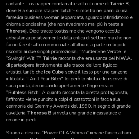
cantante – ora rapper conclamata sotto il nome di
Tairrie B
,
dove B a suo dire sta per “bitch”- si mostra nei panni di una
famelica business woman leopardata, sguardo intimidatorio e
chioma biondissima (che non rivedremo mai più in testa a
Theresa
). Dieci tracce tostissime che vengono accolte
abbastanza positivamente dalla critica di settore ma che non
fanno fare il salto commerciale all’album, a parte un tiepido
riscontri ai due singoli promozionali, “Murder She Wrote” e
“Swingin’ Wit’ T”.
Tairrie
racconta che era usanza dei
N.W.A.
di partecipare fattivamente alle tracce dei loro figliocci
artistici, tant’è che
Ice Cube
scrive il testo per una canzone
intitolata “I Ain’t Your Bitch”, lei però lo rifiuta e lo riscrive di
sana pianta, denunciando apertamente l’ingerenza in
“Ruthless Bitch”. A quanto racconta la diretta protagonista,
l’affronto viene punbito a colpi di cazzottoni in faccia alla
cerimonia dei Grammy Awards del 1990, in segno di grande
cavalleria.
Theresa B
si rivela una grande incassatrice e
rimane in piedi.
Strano a dirsi ma “Power Of A Woman” rimane l’unico album