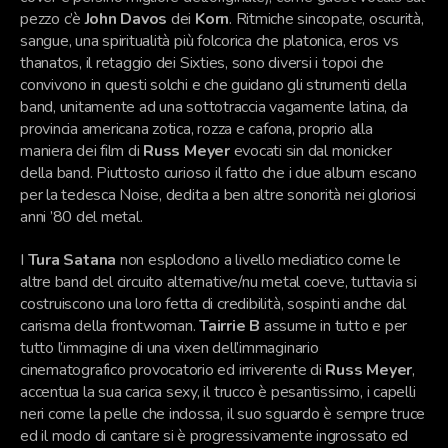
pezzo c’è
John Davos
dei
Korn
. Ritmiche sincopate, oscurità,
sangue, una spiritualità più folcorica che platonica, eros vs
thanatos, il retaggio dei Sixties, sono diversi i topoi che
convivono in questi solchi e che guidano gli strumenti della
band, unitamente ad una sottotraccia vagamente latina, da
provincia americana zotica, rozza e cafona, proprio alla
maniera dei film di
Russ Meyer
evocati sin dal monicker
della band. Piuttosto curioso il fatto che i due album escano
per la tedesca Noise, dedita a ben altre sonorità nei gloriosi
anni ’80 del metal.
I
Tura Satana
non esplodono a livello mediatico come le
altre band del circuito alternative/nu metal coeve, tuttavia si
costruiscono una loro fetta di credibilità, sospinti anche dal
carisma della frontwoman.
Tairrie B
assume in tutto e per
tutto l’immagine di una vixen dell’immaginario
cinematografico provocatorio ed irriverente di
Russ Meyer
,
accentua la sua carica sexy, il trucco è pesantissimo, i capelli
neri come la pelle che indossa, il suo sguardo è sempre truce
ed il modo di cantare si è progressivamente ingrossato ed