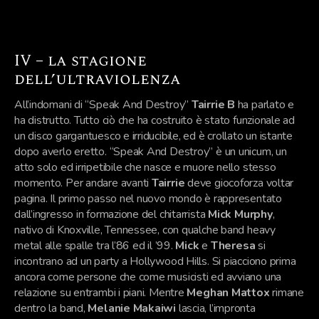
IV – la stagione
dell’ultraviolenza
All’indomani di “Speak And Destroy”
Tairrie B
ha parlato e
ha distrutto. Tutto ciò che ha costruito è stato funzionale ad
un disco gargantuesco e irriducibile, ed è crollato un istante
dopo averlo eretto. “Speak And Destroy” è un unicum, un
atto solo ed irripetibile che nasce e muore nello stesso
momento. Per andare avanti
Tairrie
deve giocoforza voltar
pagina. Il primo passo nel nuovo mondo è rappresentato
dall’ingresso in formazione del chitarrista
Mick Murphy
,
nativo di Knoxville, Tennessee, con qualche band heavy
metal alle spalle tra l’86 ed il ’99.
Mick
e
Theresa
si
incontrano ad un party a Hollywood Hills. Si piacciono prima
ancora come persone che come musicisti ed avviano una
relazione su entrambi i piani. Mentre
Meghan Mattox
rimane
dentro la band,
Melanie Makaiwi
lascia, l’impronta