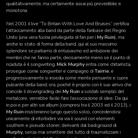
qualitativamente, ma certamente assai più
prevedibile e
monotona.
Nel 2001 il live “To Britain With Love And Bruises” certifica
l’attaccamento alla band da parte della fanbase del Regno
Unito (una vera fucina privilegiata di fan per i
My Ruin
), ma
anche lo stato di forma della band, qui al suo massimo
splendore se parliamo di entusiasmo ed ambizione dei
membri che ne fanno parte, decisamente meno se il punto di
ricaduta è il songwriting.
Mick Murphy
entra come chitarrista,
prosegue come songwriter e compagno di
Tairrie
, e
progressivamente si insedia come mente pensante e cuore
pulsante della band; ora, poiché è proprio con il suo arrivo che
coincide il downgrading dei
My Ruin
a soldati semplici del
metalcore, verrebbe facile fare l’associazione di idee. Da qui
in poi e per altri sei album (compresi tra il 2003 ed il 2013), i
My Ruin
insisteranno lungo questo solco, concedendosi
unicamente di intorbidire via via il sound con elementi
southern e pseudo stoner, derivanti dal background di
Murphy
, senza mai smettere del tutto di traumatizzare i