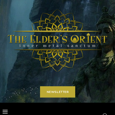
Home
Articoli
Carriere
Spot on
Contatti
NEWSLETTER