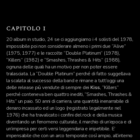
capitolo 1
20 album in studio, 24 se ci aggiungiamo i 4 solisti del 1978,
impossibile poi non considerare almeno i primi due “Alive”
(1975, 1977) e le raccolte “Double Platinum” (1978),
“Killers” (1982) e “Smashes, Thrashes & Hits” (1988),
ognuna delle quali ha un motivo per non poter essere
tralasciata. La “Double Platinum” perché di fatto suggellava
la scalata al successo della band e rimane a tutt’oggi una
delle release più vendute di sempre dei
Kiss
, “Killers”
perché conteneva ben quattro inediti, “Smashes, Thrashes &
Hits” un paio. 50 anni di carriera, una quantità inenarrabile di
denaro incassato ed un logo (registrato legalmente nel
1976) che ha travalicato i confini del rock e della musica
diventando un fenomeno culturale, il marchio di un’epoca e di
un’impresa per certi versi leggendaria e irripetibile. E’
impensabile che con un arco temporale così ampio, all’interno