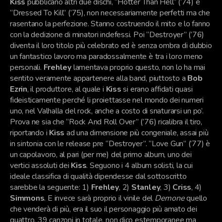
Kiss
pubblicano altri due dischi, “Hotter Than Hell” (’74) e
“Dressed To Kill” (’75), non necessariamente perfetti ma che
rasentano la perfezione. Stanno costruendo il mito e lo fanno
con la dedizione di minatori indefessi. Poi “Destroyer” (’76)
diventa il loro titolo più celebrato ed è senza ombra di dubbio
un fantastico lavoro ma paradossalmente è tra i loro meno
personali.
Frehley
lamentava proprio questo, non lo ha mai
sentito veramente appartenere alla band, piuttosto a
Bob
Ezrin
, il produttore, al quale i
Kiss
si erano affidati quasi
fideisticamente perché li proiettasse nel mondo dei numeri
uno, nel Valhalla del rock, anche a costo di snaturarsi un po’.
Prova ne sia che “Rock And Roll Over” (’76) ricalibra il tiro,
riportando i
Kiss
ad una dimensione più congeniale, assai più
in sintonia con le release pre “Destroyer”. “Love Gun” (’77) è
un capolavoro, al pari (per me) del primo album, uno dei
vertici assoluti dei
Kiss
. Seguono i 4 album solisti, la cui
ideale classifica di qualità dipendesse dal sottoscritto
sarebbe la seguente: 1)
Frehley
, 2)
Stanley
, 3)
Criss
, 4)
Simmons
. E invece sarà proprio il vinile del
Demone
quello
che venderà di più, era il suo il personaggio più amato dei
quattro. 39 canzoni in totale, non dico estemporanee ma