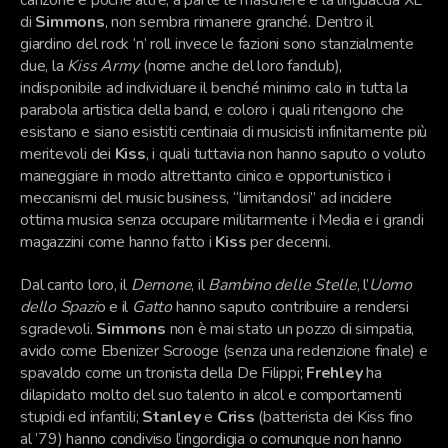
canzone e poche altre, a parte le maschere e la linguaccia XL
di
Simmons
, non sembra rimanere granché. Dentro il
giardino del rock ‘n’ roll invece le fazioni sono stanzialmente
due, la
Kiss Army
(nome anche del loro fanclub),
indisponibile ad individuare il benché minimo calo in tutta la
parabola artistica della band, e coloro i quali ritengono che
esistano e siano esistiti centinaia di musicisti infinitamente più
meritevoli dei
Kiss
, i quali tuttavia non hanno saputo o voluto
maneggiare in modo altrettanto cinico e opportunistico i
meccanismi del music business, “limitandosi” ad incidere
ottima musica senza occupare militarmente i Media e i grandi
magazzini come hanno fatto i
Kiss
per decenni.
Dal canto loro, il
Demone
, il
Bambino delle Stelle
, l’
Uomo
dello Spazi
o e il
Gatto
hanno saputo contribuire a rendersi
sgradevoli.
Simmons
non è mai stato un pozzo di simpatia,
avido come Ebenizer Scrooge (senza una redenzione finale) e
spavaldo come un tronista della De Filippi;
Frehley
ha
dilapidato molto del suo talento in alcol e comportamenti
stupidi ed infantili;
Stanley
e
Criss
(batterista dei Kiss fino
al ’79) hanno condiviso l’ingordigia o comunque non hanno