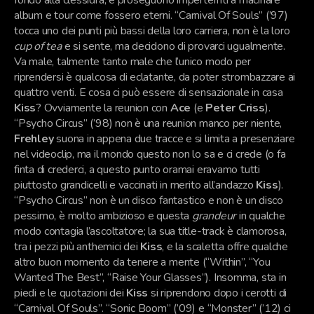
fondo alla clessidra, e proseguono imperterriti a macinare
album e tour come fossero eterni. “Carnival Of Souls” (’97)
tocca uno dei punti più bassi della loro carriera, non è la loro
cup of tea
e si sente, ma decidono di provarci ugualmente.
Va male, talmente tanto male che l’unico modo per
riprendersi è qualcosa di eclatante, da poter strombazzare ai
quattro venti. E cosa ci può essere di sensazionale in casa
Kiss
? Ovviamente la reunion con
Ace
(e
Peter Criss
).
“Psycho Circus” (’98) non è una reunion manco per niente,
Frehley
suona in appena due tracce e si limita a presenziare
nel videoclip, ma il mondo questo non lo sa e ci crede (o fa
finta di crederci, a questo punto oramai eravamo tutti
piuttosto grandicelli e vaccinati in merito all’andazzo
Kiss
).
“Psycho Circus” non è un disco fantastico e non è un disco
pessimo, è molto ambizioso e questa
grandeur
in qualche
modo contagia l’ascoltatore; la sua title-track è clamorosa,
tra i pezzi più anthemici dei
Kiss
, e la scaletta offre qualche
altro buon momento da tenere a mente (“Within”, “You
Wanted The Best”, “Raise Your Glasses”). Insomma, sta in
piedi e le quotazioni dei
Kiss
si riprendono dopo i cerotti di
“Carnival Of Souls”. “Sonic Boom” (’09) e “Monster” (’12) ci