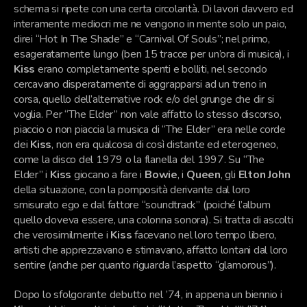
schema si ripete con una certa circolarità. Di lavori davvero ed
interamente mediocri me ne vengono in mente solo un paio,
direi “Hot In The Shade” e “Carnival Of Souls”; nel primo,
esageratamente lungo (ben 15 tracce per un’ora di musica), i
Kiss
erano completamente spenti e bolliti, nel secondo
cercavano disperatamente di aggrapparsi ad un treno in
corsa, quello dell’alternative rock e/o del grunge che dir si
voglia. Per “The Elder” non vale affatto lo stesso discorso,
piaccio o non piaccia la musica di “The Elder” era nelle corde
dei
Kiss
, non era qualcosa di così distante ed eterogeneo,
come la disco del 1979 o la flanella del 1997. Su “The
Elder” i
Kiss
giocano a fare i
Bowie
, i
Queen
, gli
Elton John
della situazione, con la pomposità derivante dal loro
smisurato ego e dal fattore “soundtrack” (poiché l’album
quello doveva essere, una colonna sonora). Si tratta di ascolti
che verosimilmente i
Kiss
facevano nel loro tempo libero,
artisti che apprezzavano e stimavano, affatto lontani dal loro
sentire (anche per quanto riguarda l’aspetto “glamorous”).
Dopo lo sfolgorante debutto nel ’74, in appena un biennio i