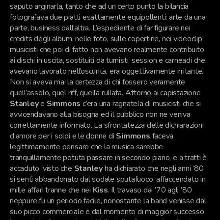
saputo arginarla, tanto che ad un certo punto la bilancia
fotografava due piatti esattamente equipollenti: arte da una
parte, business dall’altra. L’espediente di far figurare nei
credits degli album, nelle foto, sulle copertine, nei videoclip,
musicisti che poi di fatto non avevano realmente contribuito
ai dischi in uscita, sostituiti da turnisti, session e carneadi che
avevano lavorato nell’oscurità, era oggettivamente irritante.
Non si aveva mai la certezza di chi fossero veramente
quell’assolo, quel riff, quella rullata. Attorno ai capistazione
Stanley
e
Simmons
c’era una ragnatela di musicisti che si
avvicendavano alla bisogna ed il pubblico non ne veniva
correttamente informato. La sfrontatezza delle dichiarazioni
d’amore per i soldi e le donne di
Simmons
faceva
legittimamente pensare che la musica sarebbe
tranquillamente potuta passare in secondo piano, e a tratti è
accaduto, visto che
Stanley
ha dichiarato che negli anni ’80
si sentì abbandonato dal sodale sputafuoco, affaccendato in
mille affari tranne che nei
Kiss
. Il travaso dai ’70 agli ’80
neppure fu un periodo facile, nonostante la band venisse dal
suo picco commerciale e dal momento di maggior successo