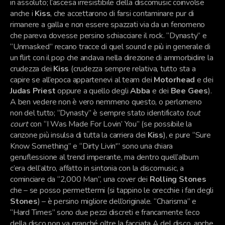
in assoluto; l’ascesa irresistibile della discomusic coinvolse
anche i
Kiss
, che accettarono di farsi contaminare pur di
rimanere a galla e non essere spazzati via da un fenomeno
che pareva dovesse persino schiacciare il rock. “Dynasty” e
“Unmasked” recano tracce di quel sound e più in generale di
un flirt con il pop che andava nella direzione di ammorbidire la
crudezza dei
Kiss
(crudezza sempre relativa, tutto sta a
capire se all’epoca appartenevi al team dei
Motorhead
e dei
Judas Priest
oppure a quello degli
Abba
e dei
Bee Gees
).
A ben vedere non è vero nemmeno questo, o perlomeno
non del tutto; “Dynasty” è sempre stato identificato
tout
court
con “I Was Made For Lovin’ You” (se possibile la
canzone più insulsa di tutta la carriera dei
Kiss
), e pure “Sure
Know Something” e “Dirty Livin'” sono una chiara
genuflessione al trend imperante, ma dentro quell’album
c’era dell’altro, affatto in sintonia con la discomusic, a
cominciare da “2,000 Man”, una cover dei
Rolling Stones
che – se posso permettermi (si tappino le orecchie i fan degli
Stones
) – è persino migliore dell’originale. “Charisma” e
“Hard Times” sono due pezzi discreti e francamente l’eco
della disco non va granché oltre la facciata A del disco, anche