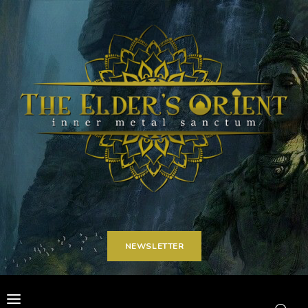
Home
Articoli
Carriere
Spot on
Contatti
NEWSLETTER