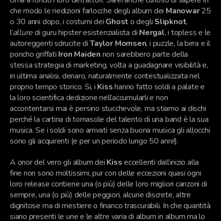
che modo le riedizioni farlocche degli album dei
Manowar
25
o 30 anni dopo, i costumi dei
Ghost
o degli
Slipknot
,
l’
allure
di guru hipster esistenzialista di
Nergal
, i topless e le
autoreggenti sdrucite di
Taylor Momsen
, i puzzle, la birra e il
poncho griffati
Iron Maiden
non sarebbero parte della
stessa strategia di marketing, volta a guadagnare visibilità e,
in ultima analisi, denaro, naturalmente contestualizzata nel
proprio tempo storico. Si, i
Kiss
hanno fatto soldi a palate e
la loro scientifica dedizione nell’accumularli e non
accontentarsi mai è persino stucchevole, ma stiamo ai dischi
perché la cartina di tornasole del talento di una band è la sua
musica. Se i soldi sono arrivati senza buona musica gli allocchi
sono gli acquirenti (e per un periodo lungo 50 anni!).
A onor del vero gli album dei
Kiss
eccellenti dall’inizio alla
fine non sono moltissimi, pur con delle eccezioni quasi ogni
loro release contiene una (o più) delle loro migliori canzoni di
sempre, una (o più) delle peggiori, alcune discrete, altre
dignitose ma di mestiere o financo trascurabili. In che quantità
siano presenti le une e le altre varia di album in album ma lo