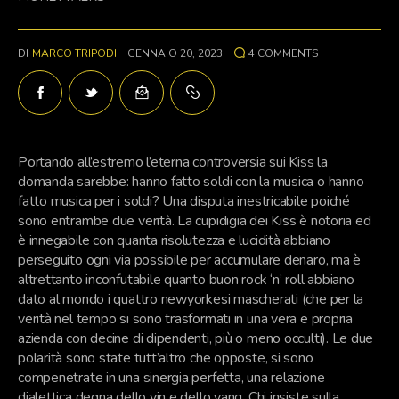
DI
MARCO TRIPODI
GENNAIO 20, 2023
4
COMMENTS
Portando all’estremo l’eterna controversia sui Kiss la
domanda sarebbe: hanno fatto soldi con la musica o hanno
fatto musica per i soldi? Una disputa inestricabile poiché
sono entrambe due verità. La cupidigia dei Kiss è notoria ed
è innegabile con quanta risolutezza e lucidità abbiano
perseguito ogni via possibile per accumulare denaro, ma è
altrettanto inconfutabile quanto buon rock ‘n’ roll abbiano
dato al mondo i quattro newyorkesi mascherati (che per la
verità nel tempo si sono trasformati in una vera e propria
azienda con decine di dipendenti, più o meno occulti). Le due
polarità sono state tutt’altro che opposte, si sono
compenetrate in una sinergia perfetta, una relazione
dialettica degna dello yin e dello yang. Chi insiste sulla