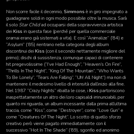
Non scorre facile il decennio,
Simmons
è in giro impegnato a
guadagnare soldi in ogni modo possibile oltre la musica. Sarà
il solo
Star Child
ad occuparsi della sopravvivenza artistica
dei
Kiss
in questa fase (perché per quella commerciale
oramai erano già sistemati a vita). E così “Animalize” (’84) e
“Asylum” (’85) rientrano nella categoria degli album
discontinui dei
Kiss
(con il secondo nettamente migliore del
primo); dischi di sussistenza, comunque capaci di contenere
hit pregevolissime (“I’ve Had Enough”, “Heaven’s On Fire”,
“Thrills In The Night”, “King Of The Mountain”, “Who Wants
To Be Lonely”, “Tears Are Falling”, “Uh! All Night”) ma non di
mantenere il medesimo livello di intensità dall’inizio alla fine.
Nel 1987 “Crazy Nights” ribalta le cose, i
Kiss
partoriscono
inaspettatamente un altro dei loro capisaldi irrinunciabili, per
quanto mi riguarda, un album incessante dalla prima all’ultima
traccia, come “Kiss”, come “Destroyer”, come “Love Gun” e
come “Creatures Of The Night”. Lo scotto di quello sforzo
creativo però viene pagato immediatamente con il
successivo “Hot In The Shade” (’89), sgonfio ed anonimo