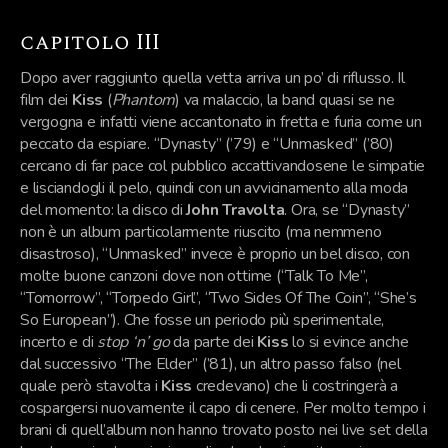
capitolo III
Dopo aver raggiunto quella vetta arriva un po’ di riflusso. Il
film dei
Kiss
(
Phantom
) va malaccio, la band quasi se ne
vergogna e infatti viene accantonato in fretta e furia come un
peccato da espiare. “Dynasty” (’79) e “Unmasked” (’80)
cercano di far pace col pubblico accattivandosene le simpatie
e lisciandogli il pelo, quindi con un avvicinamento alla moda
del momento: la disco di
John Travolta
. Ora, se “Dynasty”
non è un album particolarmente riuscito (ma nemmeno
disastroso), “Unmasked” invece è proprio un bel disco, con
molte buone canzoni dove non ottime (“Talk To Me”,
“Tomorrow”, “Torpedo Girl”, “Two Sides Of The Coin”, “She’s
So European”). Che fosse un periodo più sperimentale,
incerto e di
stop ‘n’ go
da parte dei
Kiss
lo si evince anche
dal successivo “The Elder” (’81), un altro passo falso (nel
quale però stavolta i
Kiss
credevano) che li costringerà a
cospargersi nuovamente il capo di cenere. Per molto tempo i
brani di quell’album non hanno trovato posto nei live set della