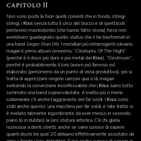
capitolo II
Non sono pochi là fuori quelli convinti che in fondo, stringi
stringi, i
Kiss
senza tutto il circo del trucco e di spettacoli
pirotecnici mastodontici (che hanno fatto storia) forse non
avrebbero guadagnato quello status che li ha trasformati in
una band
larger than life
. I metallari più intransigenti salvano
magari il primo album omonimo, “Creatures Of The Night”
(perché è il disco più duro e più metal dei
Kiss
), “Destroyer”,
perché è probabilmente il loro lavoro più famoso ed
elaborato (perlomeno da un punto di vista produttivo), poi si
tratta di apprezzare singole canzoni qua e là, magari
serbando la convinzione inconfessabile che i
Kiss
siano tutto
sommato una band sopravvalutata. A livello più o meno
subliminale c’è anche l’aggravante del far soldi. I
Kiss
sono
stati anche questo, una macchina per far soldi, e tale tratto si
è rivelato talmente ingombrante da aver messo in secondo
piano (o in dubbio) la loro statura artistica. C’è chi gliela
riconosce a denti stretti, anche se sarei curioso di sapere
quanti dischi tra quei 20 abbiano effettivamente ascoltato da
cima a fondo i loro detrattori. Sarei anche curioso di sapere in