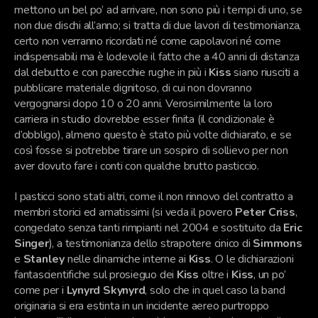
mettono un bel po’ ad arrivare, non sono più i tempi di uno, se
non due dischi all’anno; si tratta di due lavori di testimonianza,
certo non verranno ricordati né come capolavori né come
indispensabili ma è lodevole il fatto che a 40 anni di distanza
dal debutto e con parecchie rughe in più i
Kiss
siano riusciti a
pubblicare materiale dignitoso, di cui non dovranno
vergognarsi dopo 10 o 20 anni. Verosimilmente la loro
carriera in studio dovrebbe esser finita (il condizionale è
d’obbligo), almeno questo è stato più volte dichiarato, e se
così fosse si potrebbe tirare un sospiro di sollievo per non
aver dovuto fare i conti con qualche brutto pasticcio.
I pasticci sono stati altri, come il non rinnovo del contratto a
membri storici ed amatissimi (si veda il povero
Peter Criss
,
congedato senza tanti rimpianti nel 2004 e sostituito da
Eric
Singer
), a testimonianza dello strapotere cinico di
Simmons
e
Stanley
nelle dinamiche interne ai
Kiss
. O le dichiarazioni
fantascientifiche sul prosieguo dei
Kiss
oltre i
Kiss
, un po’
come per i
Lynyrd Skynyrd
, solo che in quel caso la band
originaria si era estinta in un incidente aereo purtroppo