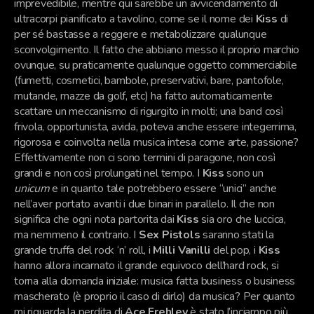
imprevedibile, mentre qui sarebbe un avvicendamento di
ultracorpi pianificato a tavolino, come se il nome dei
Kiss
di
per sé bastasse a reggere e metabolizzare qualunque
sconvolgimento. Il fatto che abbiano messo il proprio marchio
ovunque, su praticamente qualunque oggetto commerciabile
(fumetti, cosmetici, bambole, preservativi, bare, pantofole,
mutande, mazze da golf, etc) ha fatto automaticamente
scattare un meccanismo di rigurgito in molti; una band così
frivola, opportunista, avida, poteva anche essere integerrima,
rigorosa e coinvolta nella musica intesa come arte, passione?
Effettivamente non ci sono termini di paragone, non così
grandi e non così prolungati nel tempo. I
Kiss
sono un
unicum
e in quanto tale potrebbero essere “unici” anche
nell’aver portato avanti i due binari in parallelo. Il che non
significa che ogni nota partorita dai
Kiss
sia oro che luccica,
ma nemmeno il contrario. I
Sex Pistols
saranno stati la
grande truffa del rock ‘n’ roll, i
Milli Vanilli
del pop, i
Kiss
hanno allora incarnato il grande equivoco dell’hard rock, si
torna alla domanda iniziale: musica fatta business o business
mascherato (è proprio il caso di dirlo) da musica? Per quanto
mi riguarda la perdita di
Ace Frehley
è stato l’inciampo più