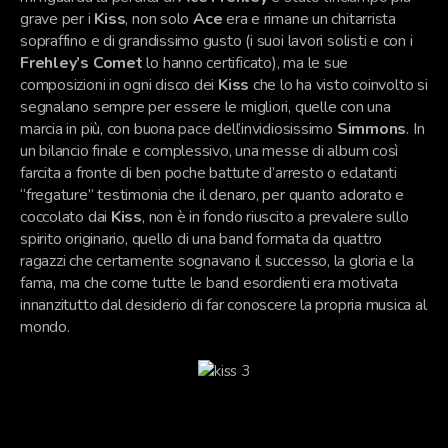
grave per i
Kiss
, non solo
Ace
era e rimane un chitarrista
sopraffino e di grandissimo gusto (i suoi lavori solisti e con i
Frehley’s Comet
lo hanno certificato), ma le sue
composizioni in ogni disco dei
Kiss
che lo ha visto coinvolto si
segnalano sempre per essere le migliori, quelle con una
marcia in più, con buona pace dell’invidiosissimo
Simmons
. In
un bilancio finale e complessivo, una messe di album così
farcita a fronte di ben poche battute d’arresto o eclatanti
“fregature” testimonia che il denaro, per quanto adorato e
coccolato dai
Kiss
, non è in fondo riuscito a prevalere sullo
spirito originario, quello di una band formata da quattro
ragazzi che certamente sognavano il successo, la gloria e la
fama, ma che come tutte le band esordienti era motivata
innanzitutto dal desiderio di far conoscere la propria musica al
mondo.