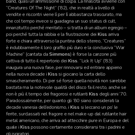
band, quasi un’ammissione di colpa. La rinascita avviene con
“Creatures Of The Night” (’82), che in realtà a livello di
vendite e riscontri viene lì per lì abbastanza trascurato, ma
che col tempo invece si guadagna un suo status di cult,
innanzitutto perché meritato – si tratta di un album egregio –
poi perché tutta la rabbia e la frustrazione dei
Kiss
arriva
forte e chiara attraverso la puntina dello stereo, “Creatures”
è indubbiamente il loro graffio più duro e la conclusiva “War
Machine” (cantata da
Simmons
) è forse la canzone più
cattiva di tutto il repertorio dei
Kiss
. “Lick It Up” (’83)
inaugura una nuova fase, per rinnovarsi ed entrare appieno
nella nuova decade i
Kiss
si giocano la carta dello
smascheramento. Di per sé forse quella novità non sarebbe
bastata ma la notevole qualità del disco fa il resto, anche se
non è più il tempo dei fragorosi e rutilanti
Kiss
degli anni ’70.
Paradossalmente, per quanto gli ’80 siano considerati la
decade vanesia dell’edonismo, i
Kiss
si leccano un po’ le
ferite, surclassati nel fragore e nel make-up dal rutilante hair
metal americano, che arriva ad attecchire pure in Europa e del
quale i
Kiss
possono certamente considerarsi tra i padrini e
gli ispiratori.