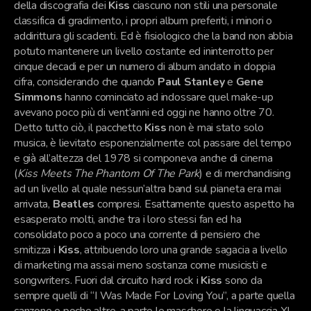
della discografia dei
Kiss
ciascuno non stili una personale
classifica di gradimento, i propri album preferiti, i minori o
addirittura gli scadenti. Ed è fisiologico che la band non abbia
potuto mantenere un livello costante ed ininterrotto per
cinque decadi e per un numero di album andato in doppia
cifra, considerando che quando
Paul Stanley
e
Gene
Simmons
hanno cominciato ad indossare quel make-up
avevano poco più di vent’anni ed oggi ne hanno oltre 70.
Detto tutto ciò, il pacchetto
Kiss
non è mai stato solo
musica, è lievitato esponenzialmente col passare del tempo
e già all’altezza del 1978 si componeva anche di cinema
(
Kiss Meets The Phantom Of The Park
) e di merchandising
ad un livello al quale nessun’altra band sul pianeta era mai
arrivata,
Beatles
compresi. Esattamente questo aspetto ha
esasperato molti, anche tra i loro stessi fan ed ha
consolidato poco a poco una corrente di pensiero che
smitizza i
Kiss
, attribuendo loro una grande sagacia a livello
di marketing ma assai meno sostanza come musicisti e
songwriters. Fuori dal circuito hard rock i
Kiss
sono da
sempre quelli di “I Was Made For Loving You”, a parte quella