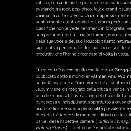
critiche, cercando anche per questo di modellare e
svariando tra rock, pop, disco, folk e grandi ballat
chiamati a corte scrivono canzoni appositamente pe
sentitamente autobiografiche. L’album però non v
classifiche non le vede nemmeno in fotografia. V
sempre un’interprete, una performer, non un’autri
della sua voce e del suo indubbio talento naturale
significativa percentuale dei suoi successi e dell
produttivi che l’hanno circondata di volta in volta.
Tra questi c’è anche quello che fa capo a
Gregg 
pubblicato sotto il monicker
Allman And Wom
sonorità più vicine a
Tom Jones
che al southern ro
l’album viene disintegrato dalla critica e vende in 
qualche maniera la lavorazione del disco riflette 
burrascosa e indisciplinata, soprattutto a causa 
risultato finale è sua, la personalità prevalente 
due artisti è reduce da momenti idilliaci con la cri
barile” delle rispettive carriere (“
difficile immag
Rolling Stones
). Il titolo non è mai stato pubbl