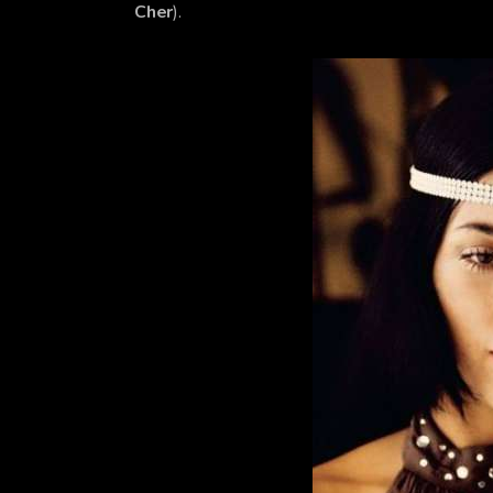
Cher
).