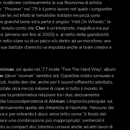
 ricalibrare continuamente la sua fisionomia di artista
e. “Prisoner” nel ’79 è il primo lavoro nel quale i songwriter
r lei, ed infatti le tematiche trattate nei pezzi sono
a granché bene ed a parte il singolo “Hell On Wheels”, le
a tenuto conto che
Cher
è un’interprete, magnifica ma pur
ce (almeno non fino al 2000) e, al netto della grandiosità
 nello stare su di un palco e/o dietro ad un microfono, una
e sue battute d’arresto va imputata anche ai team creativi e
Allman
, col quale nel ’77 incide “Two The Hard Way”, album
an
(dove “woman” sarebbe lei). Copertina molto sensuale e
ck. Inutile dire che, anche per il sound ruffianotto adottato,
totale circa mezzo milione di copie in tutto il mondo. In
pure la problematica relazione tra i due, decisamente
della tossicodipendenza di
Allman
. L’impronta principale sul
è decisamente quella del chitarrista di Nashville. Nessuno dei
tica e per entrambi il disco viene letto come “il fondo del
inare una combinazione più inappropriata
“, sentenziò il
icato su compact disc (destino comune anche ad altri lavori di