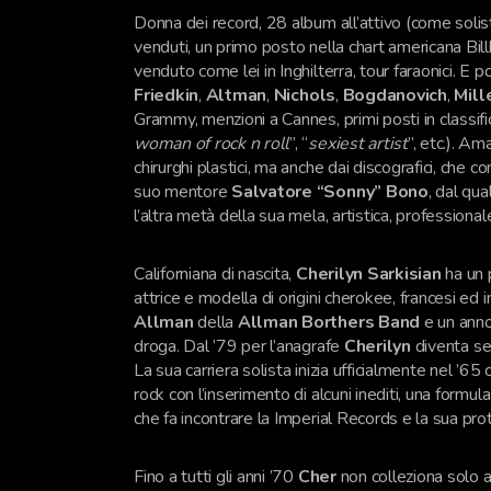
Donna dei record, 28 album all’attivo (come solista)
venduti, un primo posto nella chart americana Bil
venduto come lei in Inghilterra, tour faraonici. E po
Friedkin
,
Altman
,
Nichols
,
Bogdanovich
,
Mill
Grammy, menzioni a Cannes, primi posti in classific
woman of rock n roll
”, “
sexiest artist
”, etc.). A
chirurghi plastici, ma anche dai discografici, che 
suo mentore
Salvatore “Sonny” Bono
, dal qu
l’altra metà della sua mela, artistica, professiona
Californiana di nascita,
Cherilyn Sarkisian
ha un 
attrice e modella di origini cherokee, francesi ed
Allman
della
Allman Borthers Band
e un anno
droga. Dal ’79 per l’anagrafe
Cherilyn
diventa s
La sua carriera solista inizia ufficialmente nel ’6
rock con l’inserimento di alcuni inediti, una formula
che fa incontrare la Imperial Records e la sua pro
Fino a tutti gli anni ’70
Cher
non colleziona solo a