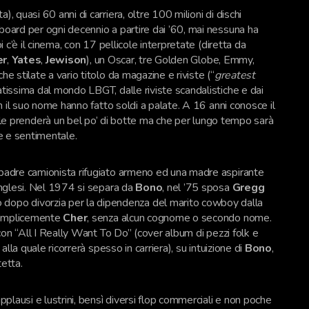
, quasi 60 anni di carriera, oltre 100 milioni di dischi
lboard per ogni decennio a partire dai ’60, mai nessuna ha
i c’è il cinema, con 17 pellicole interpretate (diretta da
er
,
Yates
,
Jewison
), un Oscar, tre Golden Globe, Emmy,
he stilate a vario titolo da magazine e riviste (“
greatest
matissima dal mondo LBGT, dalle riviste scandalistiche e dai
con il suo nome hanno fatto soldi a palate. A 16 anni conosce il
ale prenderà un bel po’ di botte ma che per lungo tempo sarà
le e sentimentale.
padre camionista rifugiato armeno ed una madre aspirante
 inglesi. Nel 1974 si separa da
Bono
, nel ’75 sposa
Gregg
 dopo divorzia per la dipendenza del marito cowboy dalla
emplicemente
Cher
, senza alcun cognome o secondo nome.
5 con “All I Really Want To Do” (cover album di pezzi folk e
 alla quale ricorrerà spesso in carriera), su intuizione di
Bono
,
tetta.
pplausi e lustrini, bensì diversi flop commerciali e non poche